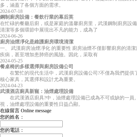
多，涵蓋了各個方面的需求。
2024-07-18
鋼制廚房設備：餐飲行業的幕后英
在忙碌的餐廳后廚，或是家庭的溫馨廚房里，武漢鋼制廚房設備
清潔等多個環節中展現出不凡的能力，成為了
2024-06-26
廚房油煙凈化是維護廚房環境清潔
一、 武漢廚房油煙凈化 的重要性 廚房油煙不僅影響廚房的清
疾病，甚至增加患肺癌的風險。因此，采取有
2024-05-25
餐桌椅的多樣選擇與廚房設備公司
在繁忙的現代生活中，武漢廚房設備公司?不僅為我們提供了
核心家具，其選擇和設計尤為重要。
2024-04-23
武漢酒店廚具新寵：油煙處理設備
在武漢酒店廚具?中，油煙處理設備已成為不可或缺的一員。
視，油煙處理設備的重要性日益凸顯。
在線留言 Online message
您的姓名：
您的電話：