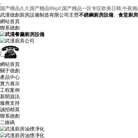
.
国产精品久久国产精品99gif,国产精品一区专区欧美日韩,午夜
武漢德創廚房設備制造有限公司主營
不銹鋼廚房設備
、
食堂廚房
網站首頁
聯系德創
網站首頁
關于德創
產品中心
實力展示
工程案例
新聞資訊
服務支持
誠招精英
聯系德創
二維碼