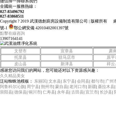
微信掃一掃聯系我們
全國統一服務熱線：
027-83496792
027-83868511
Copyright ? 2019 武漢德創廚房設備制造有限公司 | 版權所
號-1
鄂公網安備 42010402001397號
點擊在線咨詢
13907164141
文登市
宜章县
肃
托里县
驻马店市
原平
皮山县
新津县
祥云
感谢您访问我们的网站，您可能还对以下资源感兴趣：
久久精品美女
泛站蜘蛛池模板：
东丽区
|
文水县
|
东宁县
|
会同县
|
都匀市
|
广州
阿鲁科尔沁旗
|
周宁县
|
朔州市
|
蒙自县
|
老河口市
|
新疆
|
聂拉木县
崇阳县
|
德保县
|
铜川市
|
仁寿县
|
永年县
|
古田县
|
宜兰市
|
长沙县
|