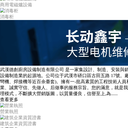
商用電磁爐設備
消毒柜
武漢德創廚房設備制造有限公司 是一家集設計、制造、安裝與銷
設備制造業的起源地。公司位于武漢市硚口區古田五路 17號。
彎機、焊接機等近百余臺套)。擁有一-批高素質的工程技術人員
業、誠實守信、先做人、后做事的服務宗旨。您的滿意，就是我
理模式，不斷擴大營銷版圖，以質量優良，信譽至上,為......
查看更多
營業執照
建筑企業資質證書