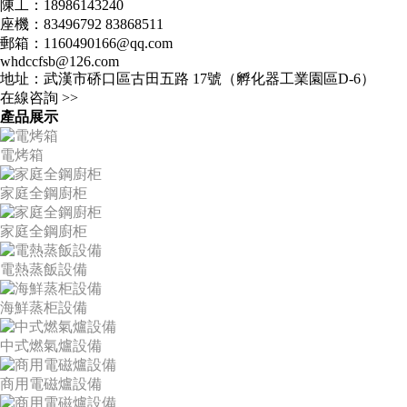
陳工：18986143240
座機：83496792 83868511
郵箱：1160490166@qq.com
whdccfsb@126.com
地址：武漢市硚口區古田五路 17號（孵化器工業園區D-6）
在線咨詢 >>
產品展示
電烤箱
家庭全鋼廚柜
家庭全鋼廚柜
電熱蒸飯設備
海鮮蒸柜設備
中式燃氣爐設備
商用電磁爐設備