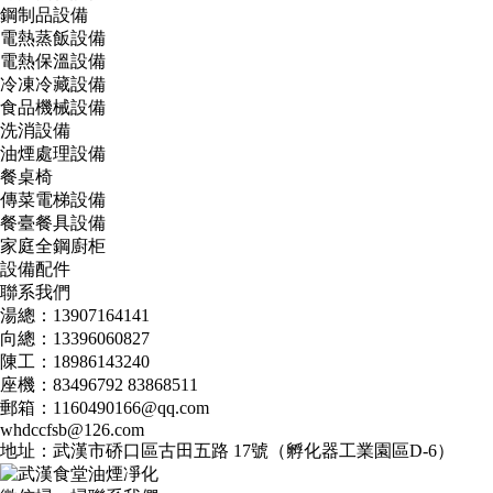
鋼制品設備
電熱蒸飯設備
電熱保溫設備
冷凍冷藏設備
食品機械設備
洗消設備
油煙處理設備
餐桌椅
傳菜電梯設備
餐臺餐具設備
家庭全鋼廚柜
設備配件
聯系我們
湯總：13907164141
向總：13396060827
陳工：18986143240
座機：83496792 83868511
郵箱：1160490166@qq.com
whdccfsb@126.com
地址：武漢市硚口區古田五路 17號（孵化器工業園區D-6）