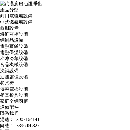
產品分類
商用電磁爐設備
中式燃氣爐設備
西廚設備
海鮮蒸柜設備
鋼制品設備
電熱蒸飯設備
電熱保溫設備
冷凍冷藏設備
食品機械設備
洗消設備
油煙處理設備
餐桌椅
傳菜電梯設備
餐臺餐具設備
家庭全鋼廚柜
設備配件
聯系我們
湯總：13907164141
向總：13396060827